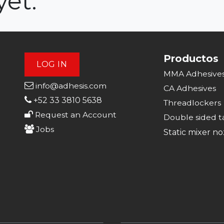
yet.
Productos
LOG IN
MMA Adhesive
info@adhesis.com
CA Adhesive
s
+52 33 3810 5638
Threadlockers
Request an Account
Double sided t
Jobs
Static mixer no