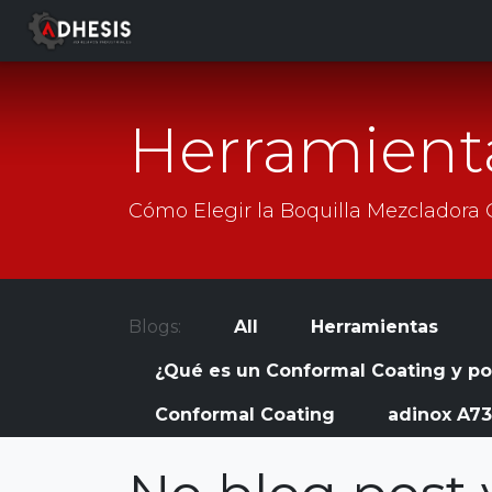
SKIP TO CONTENT
Company
Products
Servi
Herramient
Cómo Elegir la Boquilla Mezcladora
Blogs:
All
Herramientas
¿Qué es un Conformal Coating y por 
Conformal Coating
adinox A7