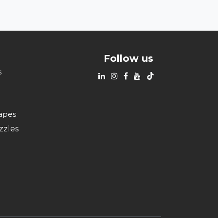
Follow us
s
apes
zzles