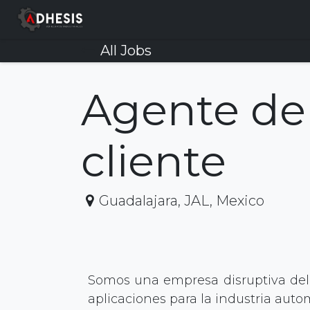
SKIP TO CONTENT
Company
Products
Servi
All Jobs
Agente de 
cliente
Guadalajara
,
JAL
,
Mexico
Somos una empresa disruptiva del 
aplicaciones para la industria auto