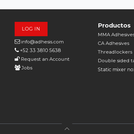
Productos
LOG IN
MMA Adhesive
info@adhesis.com
CA Adhesive
s
+52 33 3810 5638
Threadlockers
Request an Account
Double sided t
Jobs
Static mixer no