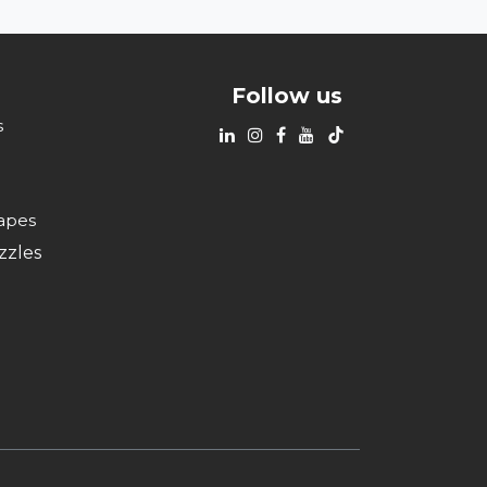
Follow us
s
apes
zzles